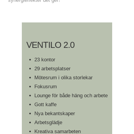
synergieffekter det ger!
VENTILO 2.0
23 kontor
29 arbetsplatser
Mötesrum i olika storlekar
Fokusrum
Lounge för både häng och arbete
Gott kaffe
Nya bekantskaper
Arbetsglädje
Kreativa samarbeten